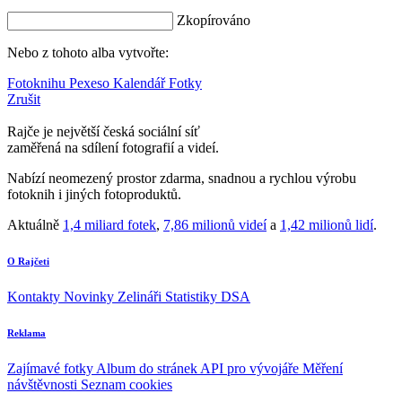
Zkopírováno
Nebo z tohoto alba vytvořte:
Fotoknihu
Pexeso
Kalendář
Fotky
Zrušit
Rajče je největší česká sociální síť
zaměřená na sdílení fotografií a videí.
Nabízí neomezený prostor zdarma, snadnou a rychlou výrobu
fotoknih i jiných fotoproduktů.
Aktuálně
1,4 miliard fotek
,
7,86 milionů videí
a
1,42 milionů lidí
.
O Rajčeti
Kontakty
Novinky
Zelináři
Statistiky DSA
Reklama
Zajímavé fotky
Album do stránek
API pro vývojáře
Měření
návštěvnosti
Seznam cookies