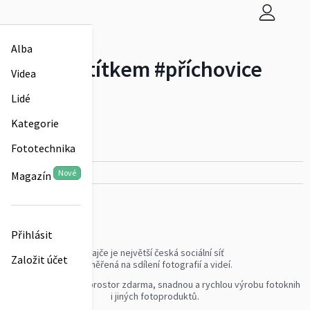
Kategorie
Alba
Alba se štítkem
#příchovice
Videa
Lidé
Sdílet
Kategorie
Fototechnika
Nová
Nové
Magazín
Přihlásit
Rajče je největší česká sociální síť
Založit účet
zaměřená na sdílení fotografií a videí.
Nabízí neomezený prostor zdarma, snadnou a rychlou výrobu fotoknih
i jiných fotoproduktů.