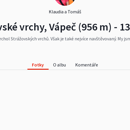
Klaudia a Tomáš
vské vrchy, Vápeč (956 m) - 13
 vrchol Strážovských vrchů. Však je také nejvíce navštěvovaný. My j
edpověď počasí, která hlásila 30°C.
#StrazovskeVrchy
#Vapec
#Sl
Fotky
O albu
Komentáře