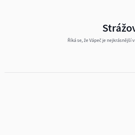
Strážo
Říká se, že Vápeč je nejkrásnější
davům, možná tomu přispěla i př
#traveling
#hory
#mountains