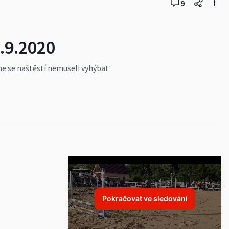
9
.9.2020
sme se naštěstí nemuseli vyhýbat
ovakia
#Slovensko
#turistika
Pokračovat ve sledování