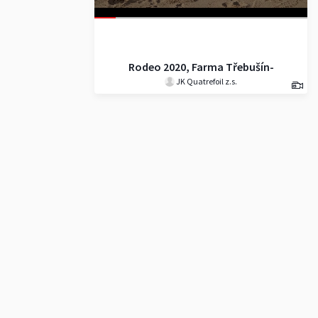
Rodeo 2020, Farma Třebušín-
JK Quatrefoil z.s.
Zababeč