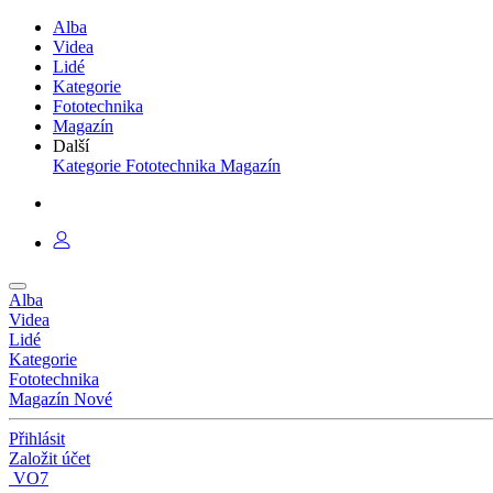
Alba
Videa
Lidé
Kategorie
Fototechnika
Magazín
Další
Kategorie
Fototechnika
Magazín
Alba
Videa
Lidé
Kategorie
Fototechnika
Magazín
Nové
Přihlásit
Založit účet
VO7