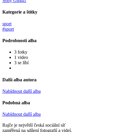
Sony G8441
Kategorie a štítky
sport
#sport
Podrobnosti alba
3 fotky
1 video
3 se líbí
Další alba autora
Nabídnout další alba
Podobná alba
Nabídnout další alba
Rajče je největší česká sociální síť
zaměřená na sdílení fotografií a videí.