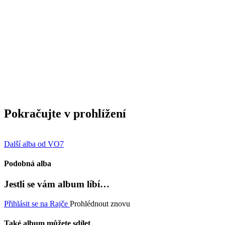
Pokračujte v prohlížení
Další alba od VO7
Podobná alba
Jestli se vám album líbí…
Přihlásit se na Rajče
Prohlédnout znovu
Také album můžete sdílet