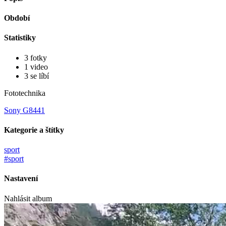
Období
Statistiky
3 fotky
1 video
3 se líbí
Fototechnika
Sony G8441
Kategorie a štítky
sport
#sport
Nastavení
Nahlásit album