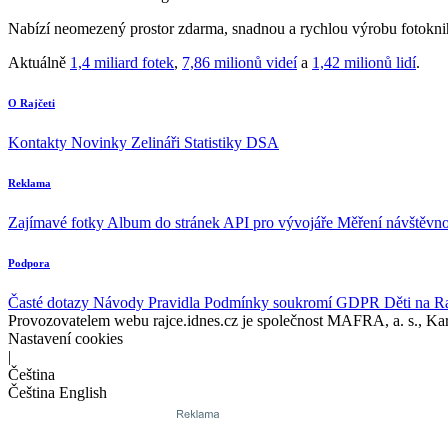
Nabízí neomezený prostor zdarma, snadnou a rychlou výrobu fotoknih
Aktuálně
1,4 miliard fotek
,
7,86 milionů videí
a
1,42 milionů lidí
.
O Rajčeti
Kontakty
Novinky
Zelináři
Statistiky DSA
Reklama
Zajímavé fotky
Album do stránek
API pro vývojáře
Měření návštěvno
Podpora
Časté dotazy
Návody
Pravidla
Podmínky soukromí
GDPR
Děti na R
Provozovatelem webu rajce.idnes.cz je společnost MAFRA, a. s., Ka
Nastavení cookies
|
Čeština
Čeština
English