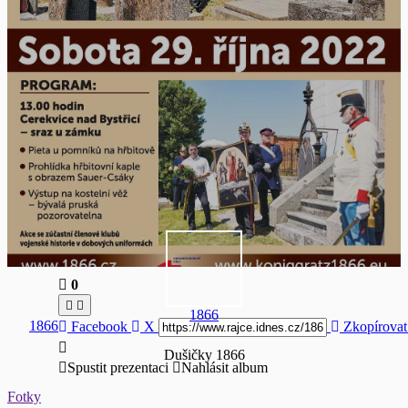
0
1866
1866
Facebook
X
Zkopírovat
Dušičky 1866
Spustit prezentaci
Nahlásit album
Fotky