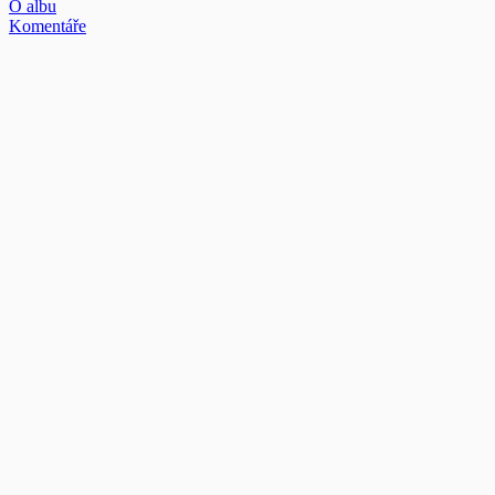
O albu
Komentáře