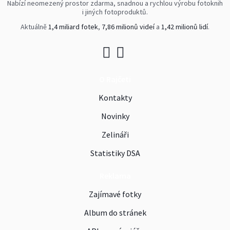
Nabízí neomezený prostor zdarma, snadnou a rychlou výrobu fotoknih
i jiných fotoproduktů.
Aktuálně
1,4 miliard fotek
,
7,86 milionů videí
a
1,42 milionů lidí
.
O Rajčeti
Kontakty
Novinky
Zelináři
Statistiky DSA
Reklama
Zajímavé fotky
Album do stránek