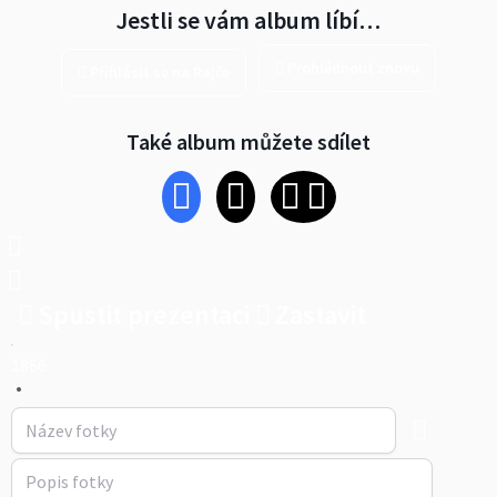
Jestli se vám album líbí…
Prohlédnout znovu
Přihlásit se na Rajče
Také album můžete sdílet
Spustit prezentaci
Zastavit
1866
•