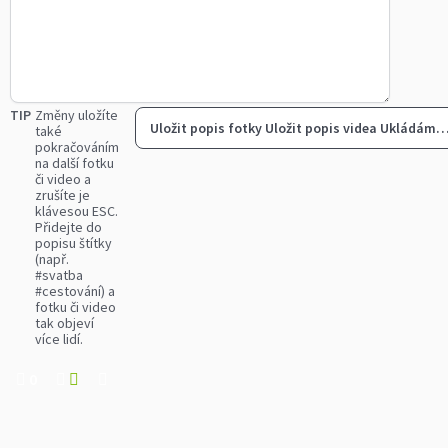
TIP
Změny uložíte
Uložit popis fotky
Uložit popis videa
Ukládám
také
pokračováním
na další fotku
či video a
zrušíte je
klávesou ESC.
Přidejte do
popisu štítky
(např.
#svatba
#cestování) a
fotku či video
tak objeví
více lidí.
0