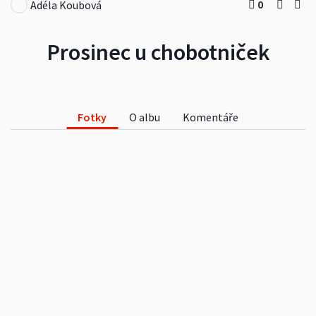
0
Adéla Koubová
Prosinec u chobotniček
Fotky
O albu
Komentáře