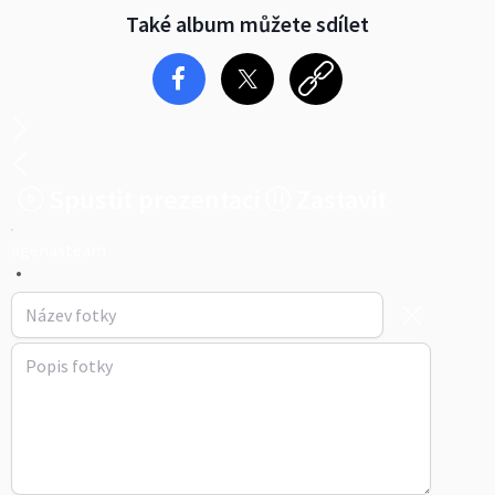
Také album můžete sdílet
Spustit prezentaci
Zastavit
agenasteam
•