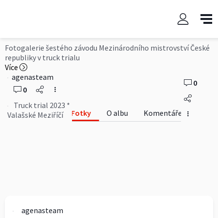
Truck trial 2023 * Valašské
Meziříčí
Fotogalerie šestého závodu Mezinárodního mistrovství České
republiky v truck trialu
Více
agenasteam
0
0
Truck trial 2023 *
Fotky
O albu
Komentáře
Valašské Meziříčí
agenasteam