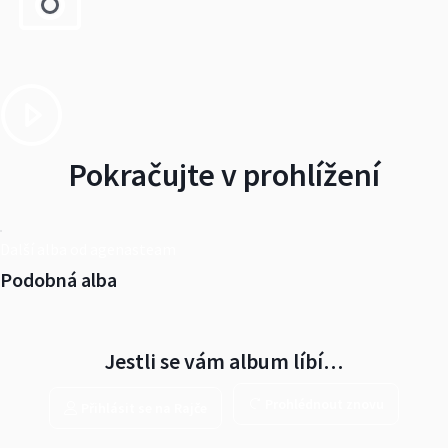
Pokračujte v prohlížení
Další alba od agenasteam
Podobná alba
Jestli se vám album líbí…
Prohlédnout znovu
Přihlásit se na Rajče