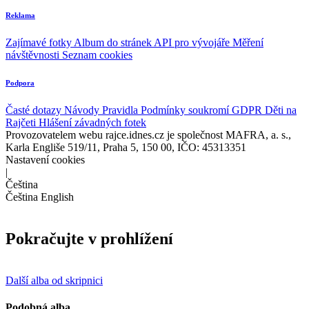
Reklama
Zajímavé fotky
Album do stránek
API pro vývojáře
Měření
návštěvnosti
Seznam cookies
Podpora
Časté dotazy
Návody
Pravidla
Podmínky soukromí
GDPR
Děti na
Rajčeti
Hlášení závadných fotek
Provozovatelem webu rajce.idnes.cz je společnost MAFRA, a. s.,
Karla Engliše 519/11, Praha 5, 150 00, IČO: 45313351
Nastavení cookies
|
Čeština
Čeština
English
Pokračujte v prohlížení
Další alba od skripnici
Podobná alba