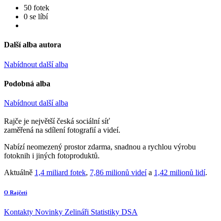
50 fotek
0 se líbí
Další alba autora
Nabídnout další alba
Podobná alba
Nabídnout další alba
Rajče je největší česká sociální síť
zaměřená na sdílení fotografií a videí.
Nabízí neomezený prostor zdarma, snadnou a rychlou výrobu
fotoknih i jiných fotoproduktů.
Aktuálně
1,4 miliard fotek
,
7,86 milionů videí
a
1,42 milionů lidí
.
O Rajčeti
Kontakty
Novinky
Zelináři
Statistiky DSA