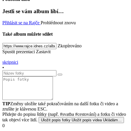
Jestli se vám album líbí…
Přihlásit se na Rajče
Prohlédnout znovu
Také album můžete sdílet
Zkopírováno
Spustit prezentaci
Zastavit
skripnici
•
TIP
Změny uložíte také pokračováním na další fotku či video a
zrušíte je klávesou ESC.
Přidejte do popisu štítky (např. #svatba #cestování) a fotku či video
tak objeví více lidí.
Uložit popis fotky
Uložit popis videa
Ukládám…
0