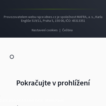
Provozovatelem webu rajce.idnes.cz je společnost MAFRA, a. s., Karla
Engliše 519/11, Praha 5, 150 00, IČO: 45313351
Nastavení cookies
|
Čeština
Pokračujte v prohlížení
Další alba od Artemis Gold - Míšek Pavel