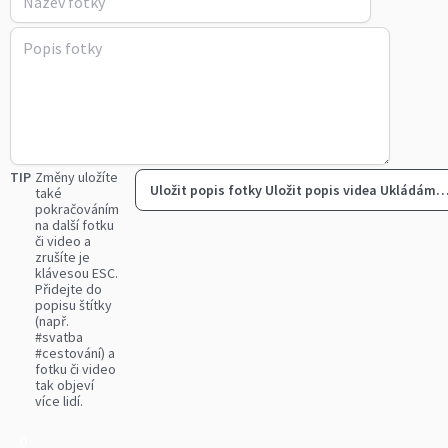
TIP
Změny uložíte
Uložit popis fotky
Uložit popis videa
Ukládám
také
pokračováním
na další fotku
či video a
zrušíte je
klávesou ESC.
Přidejte do
popisu štítky
(např.
#svatba
#cestování) a
fotku či video
tak objeví
více lidí.
0