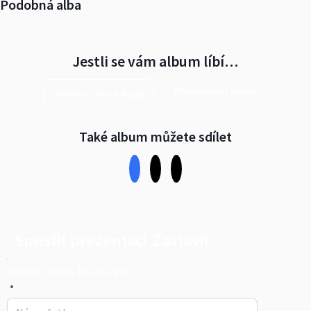
Podobná alba
Jestli se vám album líbí…
Prohlédnout znovu
Přihlásit se na Rajče
Také album můžete sdílet
Spustit prezentaci
Zastavit
Artemis Gold - Míšek Pavel
•