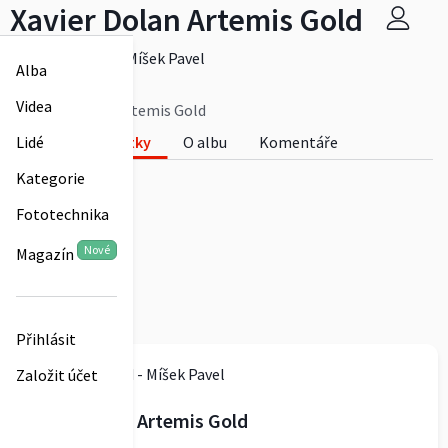
Xavier Dolan Artemis Gold
Artemis Gold - Míšek Pavel
Alba
0
Videa
Xavier Dolan Artemis Gold
Lidé
Fotky
O albu
Komentáře
0
Kategorie
Fototechnika
Nové
Magazín
Přihlásit
Artemis Gold - Míšek Pavel
Založit účet
Xavier Dolan Artemis Gold