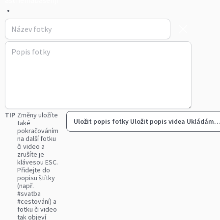
astheniabasenji
•
TIP
Změny uložíte
Uložit popis fotky
Uložit popis videa
Ukládám
také
pokračováním
na další fotku
či video a
zrušíte je
klávesou ESC.
Přidejte do
popisu štítky
(např.
#svatba
#cestování) a
fotku či video
tak objeví