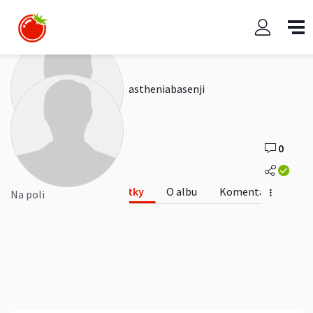
Na poli
astheniabasenji
0
0
Fotky
O albu
Komentáře
Na poli