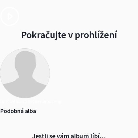
Pokračujte v prohlížení
Další alba od astheniabasenji
Podobná alba
Jestli se vám album líbí…