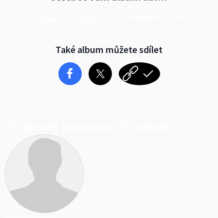
Prohlédnout znovu
Přihlásit se na Rajče
Také album můžete sdílet
Spustit prezentaci
Zastavit