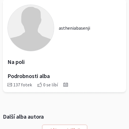
astheniabasenji
Na poli
Podrobnosti alba
137 fotek
0 se líbí
Další alba autora