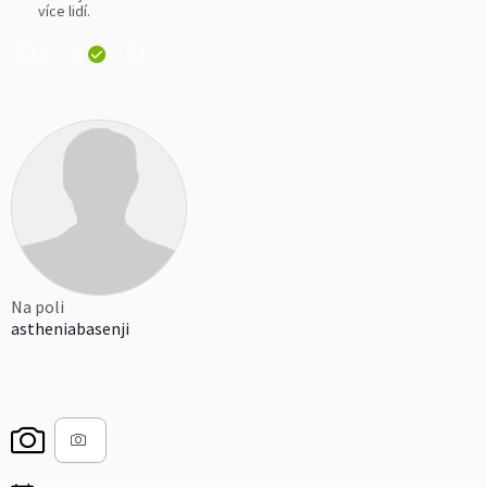
více lidí.
0
Na poli
astheniabasenji