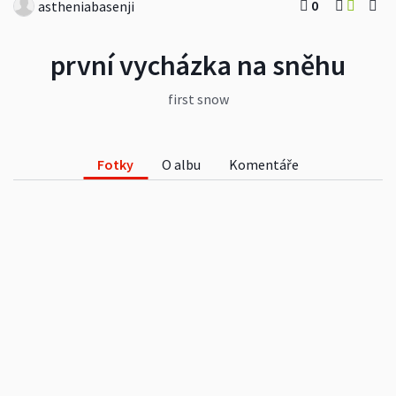
0
astheniabasenji
první vycházka na sněhu
first snow
Fotky
O albu
Komentáře