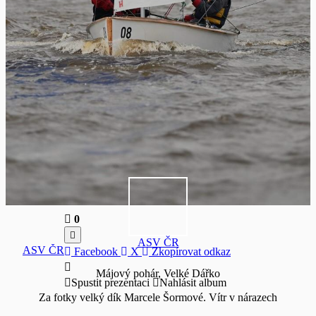
0
ASV ČR
ASV ČR
Facebook
X
Zkopírovat odkaz
Májový pohár, Velké Dářko
Spustit prezentaci
Nahlásit album
Za fotky velký dík Marcele Šormové. Vítr v nárazech
18 m/s.