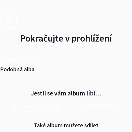
Pokračujte v prohlížení
Další alba od Awista
Podobná alba
Jestli se vám album líbí…
Prohlédnout znovu
Přihlásit se na Rajče
Také album můžete sdílet