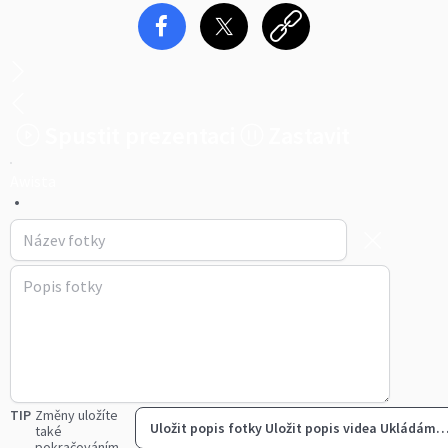
Spustit prezentaci
Zastavit
Awista
•
TIP
Změny uložíte
Uložit popis fotky
Uložit popis videa
Ukládám
také
pokračováním