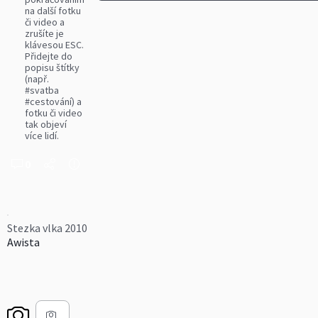
na další fotku
či video a
zrušíte je
klávesou ESC.
Přidejte do
popisu štítky
(např.
#svatba
#cestování) a
fotku či video
tak objeví
více lidí.
0
Stezka vlka 2010
Awista