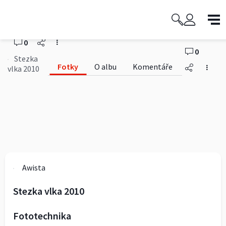
Stezka vlka 2010
Awista
0
0
Stezka
Fotky
O albu
Komentáře
vlka 2010
Awista
Stezka vlka 2010
Fototechnika