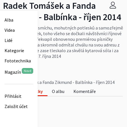
Radek Tomášek a Fanda
Zikmund - Balbínka - říjen 2014
Alba
Spousta legrace a smíchu, mohutných potlesků a samozřejmě
Videa
oblíbených písniček, toho všeho se dočkali návštěvníci říjnové
Balbínky. Radek překvapil obnovenou premiérou písničky
Lidé
Podzim se vkrádá a skromně odmítal chválu na svou adresu z
publika, Fandovi se zase tleskalo za skvělá kytarová sóla i za
Kategorie
sólový zpěv. Úterý 7. října 2014
Fototechnika
Více
belinka55
Nové
Magazín
0
Radek Tomášek a Fanda Zikmund - Balbínka - říjen 2014
Fotky
O albu
Komentáře
Přihlásit
0
Založit účet