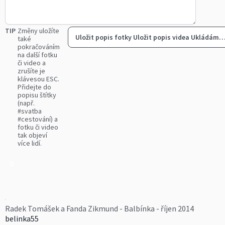
TIP
Změny uložíte
Uložit popis fotky
Uložit popis videa
Ukládám
také
pokračováním
na další fotku
či video a
zrušíte je
klávesou ESC.
Přidejte do
popisu štítky
(např.
#svatba
#cestování) a
fotku či video
tak objeví
více lidí.
0
Radek Tomášek a Fanda Zikmund - Balbínka - říjen 2014
belinka55