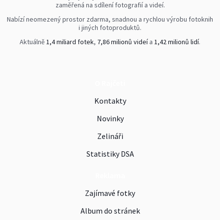
zaměřená na sdílení fotografií a videí.
Nabízí neomezený prostor zdarma, snadnou a rychlou výrobu fotoknih
i jiných fotoproduktů.
Aktuálně
1,4 miliard fotek
,
7,86 milionů videí
a
1,42 milionů lidí
.
O Rajčeti
Kontakty
Novinky
Zelináři
Statistiky DSA
Reklama
Zajímavé fotky
Album do stránek