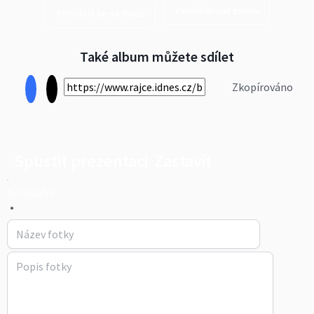
Prohlédnout znovu
Přihlásit se na Rajče
Také album můžete sdílet
Zkopírováno
Spustit prezentaci
Zastavit
belinka55
•