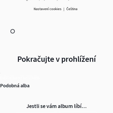
Nastavení cookies
|
Čeština
Pokračujte v prohlížení
Další alba od belinka55
Podobná alba
Jestli se vám album líbí…