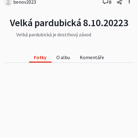
benov2023
0
Velká pardubická 8.10.20223
Velká pardubická je dostihový závod
(steeplechase cross-country), konající se
každoročně vždy druhou říjnovou neděli na
dostihovém závodišti v Pardubicích.
Fotky
O albu
Komentáře