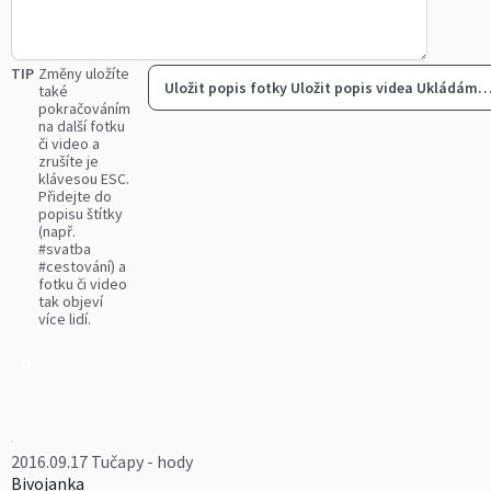
TIP
Změny uložíte
Uložit popis fotky
Uložit popis videa
Ukládám
také
pokračováním
na další fotku
či video a
zrušíte je
klávesou ESC.
Přidejte do
popisu štítky
(např.
#svatba
#cestování) a
fotku či video
tak objeví
více lidí.
0
2016.09.17 Tučapy - hody
Bivojanka