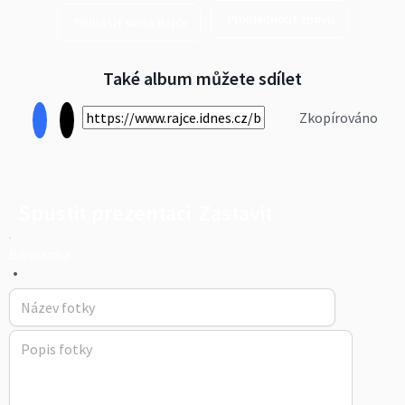
Prohlédnout znovu
Přihlásit se na Rajče
Také album můžete sdílet
Zkopírováno
Spustit prezentaci
Zastavit
Bivojanka
•