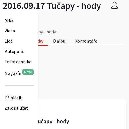
2016.09.17 Tučapy - hody
Bivojanka
Alba
0
Videa
2016.09.17 Tučapy - hody
Fotky
O albu
Komentáře
Lidé
0
Kategorie
Fototechnika
Nové
Magazín
Přihlásit
Bivojanka
Založit účet
2016.09.17 Tučapy - hody