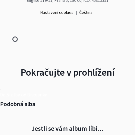
Engliše 519/11, Praha 5, 150 00, IČO: 45313351
Nastavení cookies
|
Čeština
Pokračujte v prohlížení
Další alba od Bivojanka
Podobná alba
Jestli se vám album líbí…