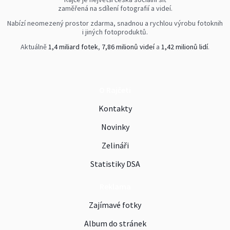
zaměřená na sdílení fotografií a videí.
Nabízí neomezený prostor zdarma, snadnou a rychlou výrobu fotoknih
i jiných fotoproduktů.
Aktuálně
1,4 miliard fotek
,
7,86 milionů videí
a
1,42 milionů lidí
.
O Rajčeti
Kontakty
Novinky
Zelináři
Statistiky DSA
Reklama
Zajímavé fotky
Album do stránek