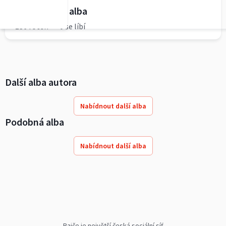
Podrobnosti alba
136 fotek
0 se líbí
Další alba autora
Nabídnout další alba
Podobná alba
Nabídnout další alba
Rajče je největší česká sociální síť