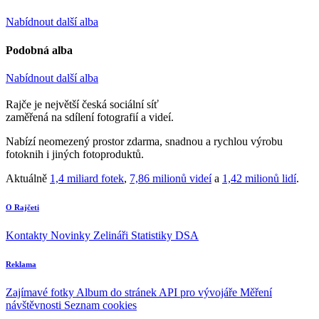
Nabídnout další alba
Podobná alba
Nabídnout další alba
Rajče je největší česká sociální síť
zaměřená na sdílení fotografií a videí.
Nabízí neomezený prostor zdarma, snadnou a rychlou výrobu
fotoknih i jiných fotoproduktů.
Aktuálně
1,4 miliard fotek
,
7,86 milionů videí
a
1,42 milionů lidí
.
O Rajčeti
Kontakty
Novinky
Zelináři
Statistiky DSA
Reklama
Zajímavé fotky
Album do stránek
API pro vývojáře
Měření
návštěvnosti
Seznam cookies