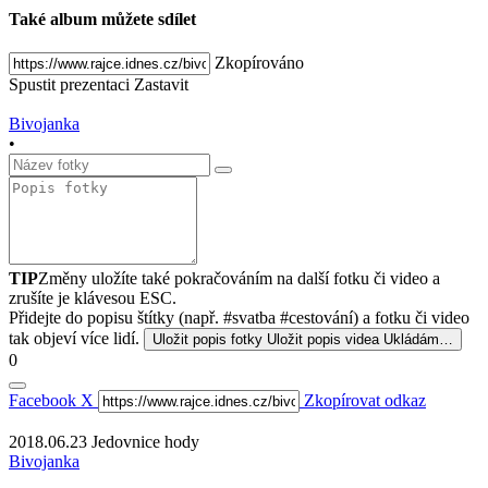
Také album můžete sdílet
Zkopírováno
Spustit prezentaci
Zastavit
Bivojanka
•
TIP
Změny uložíte také pokračováním na další fotku či video a
zrušíte je klávesou ESC.
Přidejte do popisu štítky (např. #svatba #cestování) a fotku či video
tak objeví více lidí.
Uložit popis fotky
Uložit popis videa
Ukládám…
0
Facebook
X
Zkopírovat odkaz
2018.06.23 Jedovnice hody
Bivojanka