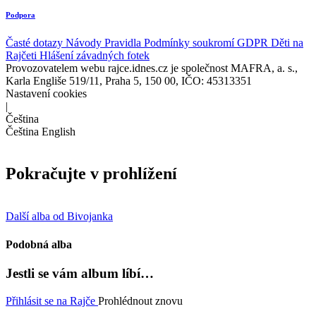
Podpora
Časté dotazy
Návody
Pravidla
Podmínky soukromí
GDPR
Děti na
Rajčeti
Hlášení závadných fotek
Provozovatelem webu rajce.idnes.cz je společnost MAFRA, a. s.,
Karla Engliše 519/11, Praha 5, 150 00, IČO: 45313351
Nastavení cookies
|
Čeština
Čeština
English
Pokračujte v prohlížení
Další alba od Bivojanka
Podobná alba
Jestli se vám album líbí…
Přihlásit se na Rajče
Prohlédnout znovu