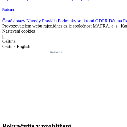
Podpora
Časté dotazy
Návody
Pravidla
Podmínky soukromí
GDPR
Děti na R
Provozovatelem webu rajce.idnes.cz je společnost MAFRA, a. s., Ka
Nastavení cookies
|
Čeština
Čeština
English
Pokračujte v prohlížení