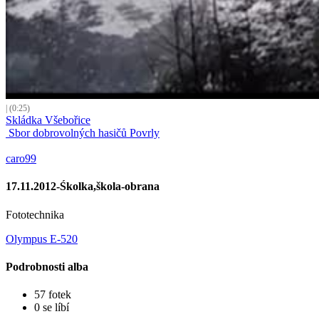
| (0:25)
Skládka Všebořice
Sbor dobrovolných hasičů Povrly
caro99
17.11.2012-Śkolka,škola-obrana
Fototechnika
Olympus E-520
Podrobnosti alba
57 fotek
0 se líbí