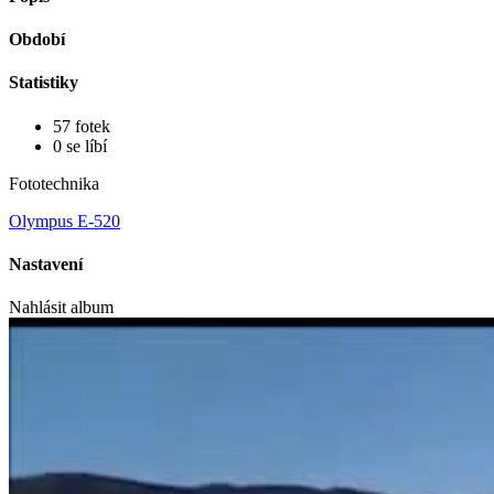
Období
Statistiky
57 fotek
0 se líbí
Fototechnika
Olympus E-520
Nastavení
Nahlásit album