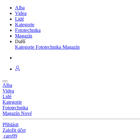
Alba
Videa
Lidé
Kategorie
Fototechnika
Magazín
Další
Kategorie
Fototechnika
Magazín
Alba
Videa
Lidé
Kategorie
Fototechnika
Magazín
Nové
Přihlásit
Založit účet
caro99