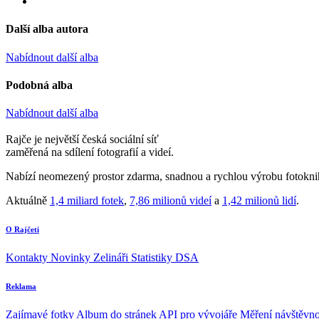
Další alba autora
Nabídnout další alba
Podobná alba
Nabídnout další alba
Rajče je největší česká sociální síť
zaměřená na sdílení fotografií a videí.
Nabízí neomezený prostor zdarma, snadnou a rychlou výrobu fotoknih
Aktuálně
1,4 miliard fotek
,
7,86 milionů videí
a
1,42 milionů lidí
.
O Rajčeti
Kontakty
Novinky
Zelináři
Statistiky DSA
Reklama
Zajímavé fotky
Album do stránek
API pro vývojáře
Měření návštěvno