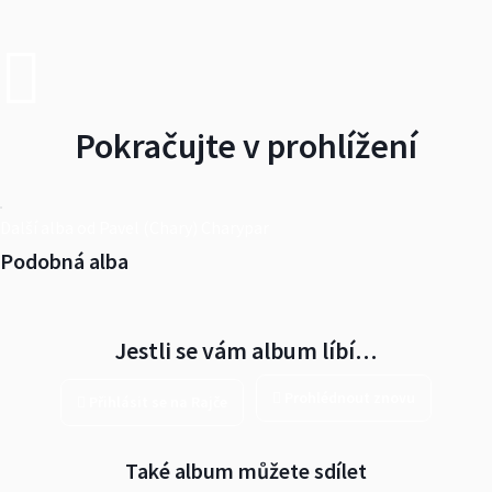
Pokračujte v prohlížení
Další alba od Pavel (Chary) Charypar
Podobná alba
Jestli se vám album líbí…
Prohlédnout znovu
Přihlásit se na Rajče
Také album můžete sdílet