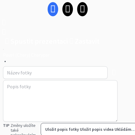
Spustit prezentaci
Zastavit
Pavel (Chary) Charypar
•
TIP
Změny uložíte
Uložit popis fotky
Uložit popis videa
Ukládám
také