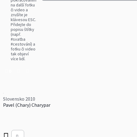
pokračováním
na další fotku
či video a
zrušíte je
klávesou ESC.
Přidejte do
popisu štítky
(např.
#svatba
#cestování) a
fotku či video
tak objeví
více lidí.
0
Slovensko 2010
Pavel (Chary) Charypar