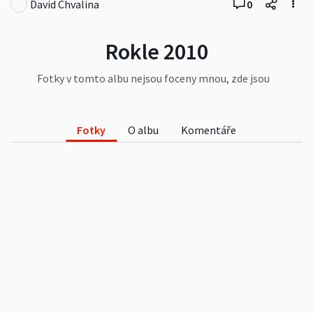
David Chvalina
0
Rokle 2010
Fotky v tomto albu nejsou foceny mnou, zde jsou
pouze pro zveřejnění na webu
www.obec-bzi.cz
Fotky
O albu
Komentáře