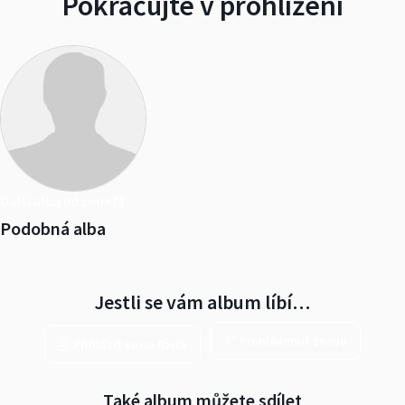
Pokračujte v prohlížení
Další alba od cook71
Podobná alba
Jestli se vám album líbí…
Prohlédnout znovu
Přihlásit se na Rajče
Také album můžete sdílet