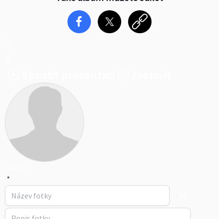
Spustit prezentaci
Zastavit
cook71
•