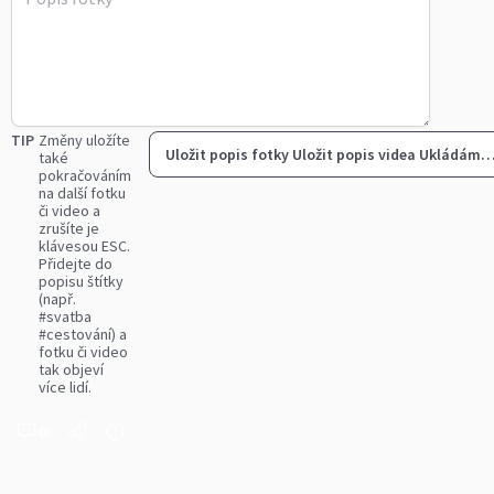
TIP
Změny uložíte
Uložit popis fotky
Uložit popis videa
Ukládám
také
pokračováním
na další fotku
či video a
zrušíte je
klávesou ESC.
Přidejte do
popisu štítky
(např.
#svatba
#cestování) a
fotku či video
tak objeví
více lidí.
0