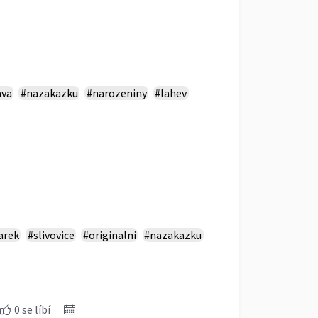
ava
#nazakazku
#narozeniny
#lahev
arek
#slivovice
#originalni
#nazakazku
0 se líbí