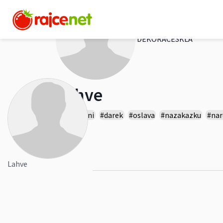
DEKORACESKLA
Lahve
#originalni
#darek
#oslava
#nazakazku
#nar
Více
0
Lahve