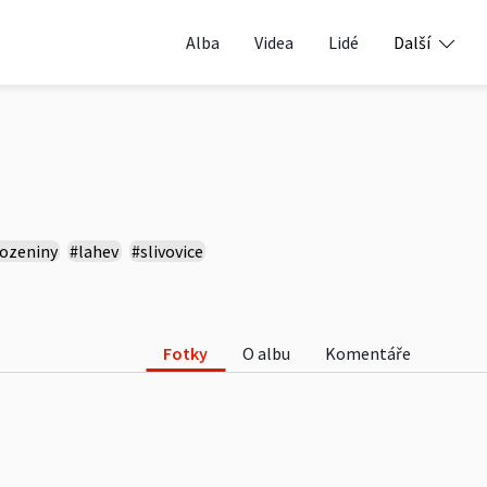
Alba
Videa
Lidé
Další
ozeniny
#lahev
#slivovice
Fotky
O albu
Komentáře