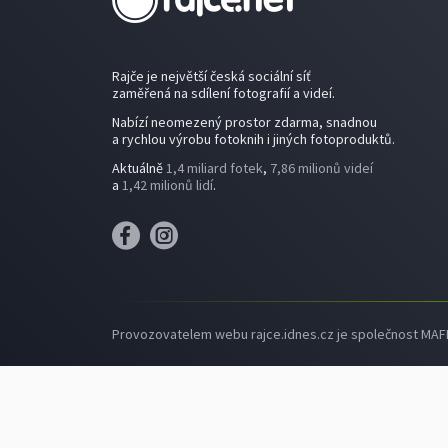
Rajče je největší česká sociální síť
zaměřená na sdílení fotografií a videí.
Nabízí neomezený prostor zdarma, snadnou
a rychlou výrobu fotoknih i jiných fotoproduktů.
Aktuálně
1,4 miliard fotek
,
7,86 milionů videí
a
1,42 milionů lidí
.
Provozovatelem webu rajce.idnes.cz je společnost MAFRA,