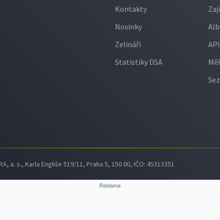
Kontakty
Zaj
Novinky
Alb
Zelináři
API
Statistiky DSA
Měř
Sez
 a. s., Karla Engliše 519/11, Praha 5, 150 00, IČO: 45313351