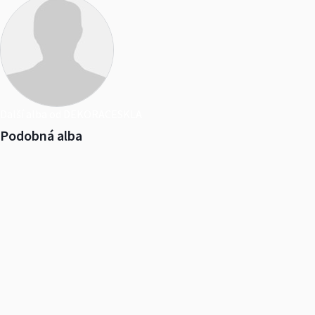
Další alba od DEKORACESKLA
Podobná alba