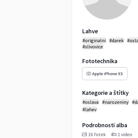
Lahve
#originalni
#darek
#osl
#slivovice
Fototechnika
Apple iPhone XS
Kategorie a štítky
#oslava
#narozeniny
#d
#lahev
Podrobnosti alba
16 fotek
1 video