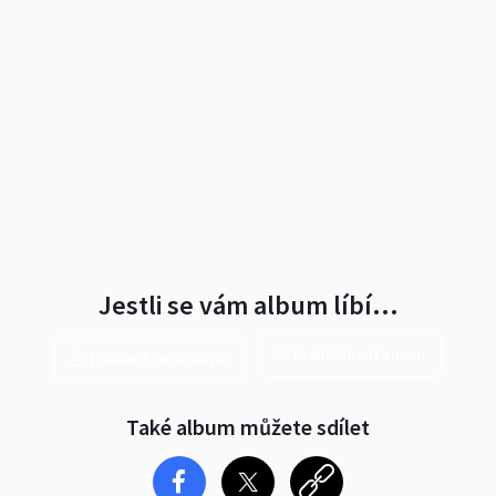
Jestli se vám album líbí…
Prohlédnout znovu
Přihlásit se na Rajče
Také album můžete sdílet