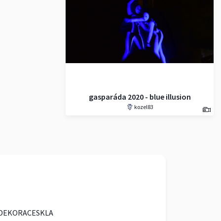
gasparáda 2020 - blue illusion
kozel83
(ilusias)
DEKORACESKLA