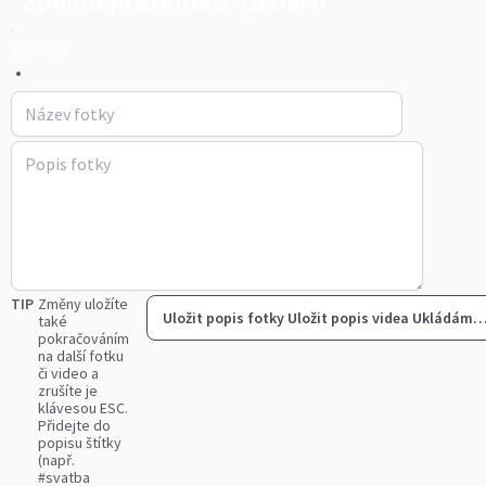
Spustit prezentaci
Zastavit
Michala
•
TIP
Změny uložíte
Uložit popis fotky
Uložit popis videa
Ukládám
také
pokračováním
na další fotku
či video a
zrušíte je
klávesou ESC.
Přidejte do
popisu štítky
(např.
#svatba