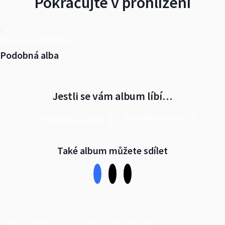
Pokračujte v prohlížení
Další alba od Michala
Podobná alba
Jestli se vám album líbí…
Prohlédnout znovu
Přihlásit se na Rajče
Také album můžete sdílet