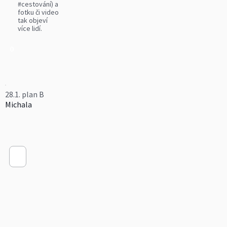
#cestování) a
fotku či video
tak objeví
více lidí.
0
28.1. plan B
Michala