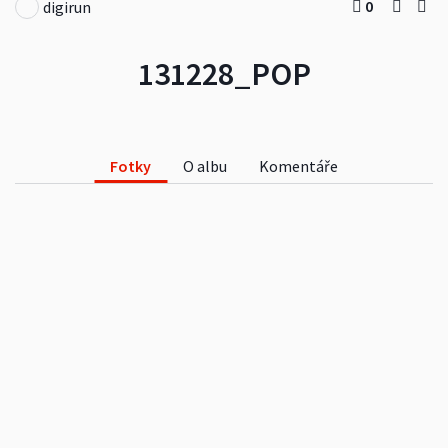
0
digirun
131228_POP
Fotky
O albu
Komentáře