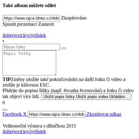
Také album můžete sdílet
Zkopírováno
Spustit prezentaci
Zastavit
dobrejovickyctyrlistek
•
TIP
Změny uložíte také pokračováním na další fotku či video a
zrušíte je klávesou ESC.
Přidejte do popisu štítky (např. #svatba #cestování) a fotku či video
tak objeví více lidí.
Uložit popis fotky
Uložit popis videa
Ukládám…
0
Facebook
X
Zkopírovat odkaz
Velikonoční výstava s dílničkou 2015
dobrejovickyctyrlistek