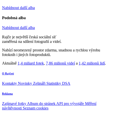
Nabídnout další alba
Podobná alba
Nabídnout další alba
Rajče je největší česká sociální síť
zaměřená na sdílení fotografií a videí.
Nabízí neomezený prostor zdarma, snadnou a rychlou výrobu
fotoknih i jiných fotoproduktů.
Aktuálně
1,4 miliard fotek
,
7,86 milionů videí
a
1,42 milionů lidí
.
O Rajčeti
Kontakty
Novinky
Zelináři
Statistiky DSA
Reklama
Zajímavé fotky
Album do stránek
API pro vývojáře
Měření
návštěvnosti
Seznam cookies