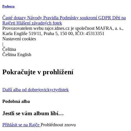
Podpora
Časté dotazy
Návody
Pravidla
Podmínky soukromí
GDPR
Děti na
Rajčeti
Hlášení závadných fotek
Provozovatelem webu rajce.idnes.cz je společnost MAFRA, a. s.,
Karla Engliše 519/11, Praha 5, 150 00, IČO: 45313351
Nastavení cookies
|
Čeština
Čeština
English
Pokračujte v prohlížení
Další alba od dobrejovickyctyrlistek
Podobná alba
Jestli se vám album líbí…
Přihlásit se na Rajče
Prohlédnout znovu