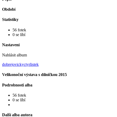
Období
Statistiky
56 fotek
0 se líbí
Nastavení
Nahlásit album
dobrejovickyctyrlistek
Velikonoční výstava s dílničkou 2015
Podrobnosti alba
56 fotek
0 se líbí
Další alba autora