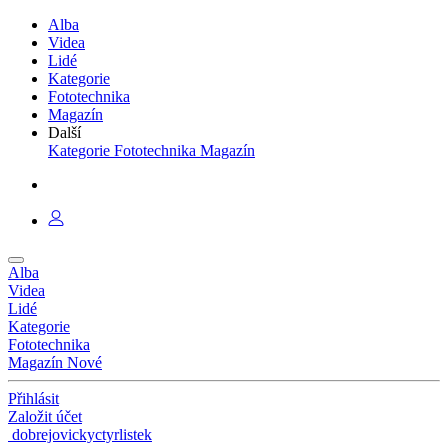
Alba
Videa
Lidé
Kategorie
Fototechnika
Magazín
Další
Kategorie
Fototechnika
Magazín
Alba
Videa
Lidé
Kategorie
Fototechnika
Magazín
Nové
Přihlásit
Založit účet
dobrejovickyctyrlistek