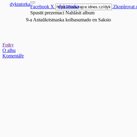
dyktatorka
dyktatorka
Facebook
X
Zkopírovat 
Spustit prezentaci
Nahlásit album
9-a Antaŭkristnaska kolbasumado en Saksio
Fotky
O albu
Komentáře