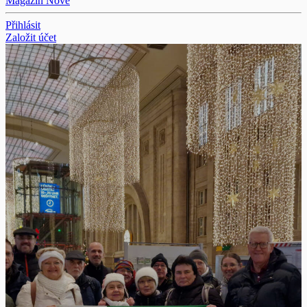
Magazín
Nové
Přihlásit
Založit účet