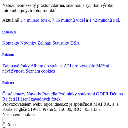
Nabízí neomezený prostor zdarma, snadnou a rychlou výrobu
fotoknih i jiných fotoproduktů.
Aktuálně
1,4 miliard fotek
,
7,86 milionů videí
a
1,42 milionů lidí
.
O Rajčeti
Kontakty
Novinky
Zelináři
Statistiky DSA
Reklama
Zajímavé fotky
Album do stránek
API pro vývojáře
Měření
návštěvnosti
Seznam cookies
Podpora
Časté dotazy
Návody
Pravidla
Podmínky soukromí
GDPR
Děti na
Rajčeti
Hlášení závadných fotek
Provozovatelem webu rajce.idnes.cz je společnost MAFRA, a. s.,
Karla Engliše 519/11, Praha 5, 150 00, IČO: 45313351
Nastavení cookies
|
Čeština