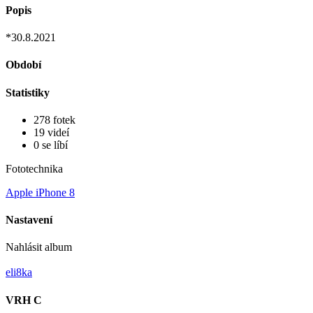
Popis
*30.8.2021
Období
Statistiky
278 fotek
19 videí
0 se líbí
Fototechnika
Apple iPhone 8
Nastavení
Nahlásit album
eli8ka
VRH C