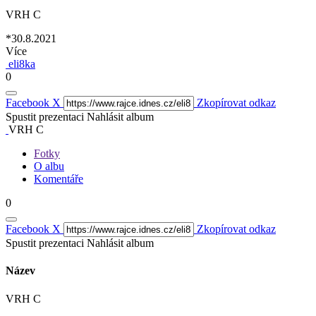
VRH C
*30.8.2021
Více
eli8ka
0
Facebook
X
Zkopírovat odkaz
Spustit prezentaci
Nahlásit album
VRH C
Fotky
O albu
Komentáře
0
Facebook
X
Zkopírovat odkaz
Spustit prezentaci
Nahlásit album
Název
VRH C