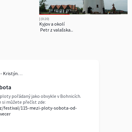
| (0:20)
Kyjov a okolí
Petr z valašska...
KULTURNÍ SERVIS PULS - Kristýna Šmejkalová
bota
 ploty pořádaný jako obvykle v Bohnicích.
 si můžete přečíst zde:
.cz/festival/115-mezi-ploty-sobota-od-
vecer