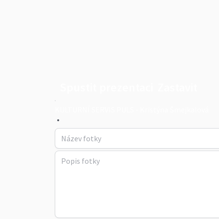
Spustit prezentaci
Zastavit
KULTURNÍ SERVIS PULS - Kristýna Šmejkalová
•