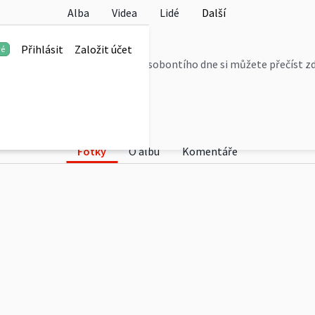
Alba
Videa
Lidé
Další
ota
Přihlásit
Založit účet
vé
bvykle v Bohnicích. Reportáž ze sobontího dne si můžete přečíst z
-vecer
Fotky
O albu
Komentáře