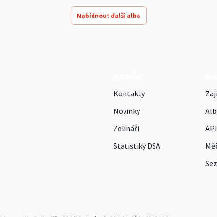
Nabídnout další alba
O Rajčeti
Re
Kontakty
Zaj
Novinky
Alb
Zelináři
API
Statistiky DSA
Měř
Sez