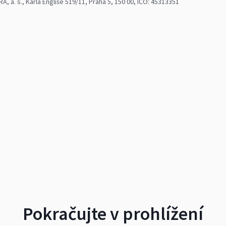
 a. s., Karla Engliše 519/11, Praha 5, 150 00, IČO: 45313351
Pokračujte v prohlížení