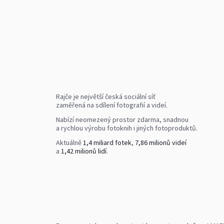
Rajče je největší česká sociální síť
zaměřená na sdílení fotografií a videí.
Nabízí neomezený prostor zdarma, snadnou
a rychlou výrobu fotoknih i jiných fotoproduktů.
Aktuálně
1,4 miliard fotek
,
7,86 milionů videí
a
1,42 milionů lidí
.