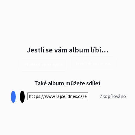
Jestli se vám album líbí…
Prohlédnout znovu
Přihlásit se na Rajče
Také album můžete sdílet
Zkopírováno