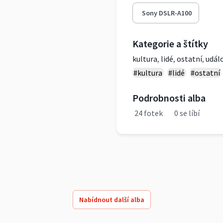
Sony DSLR-A100
Kategorie a štítky
kultura
,
lidé
,
ostatní
,
událo
#kultura
#lidé
#ostatní
Podrobnosti alba
24 fotek
0 se líbí
Nabídnout další alba