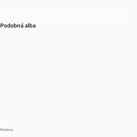
Další alba od KULTURNÍ SERVIS PULS - Kristýna Šmejkalová
Podobná alba