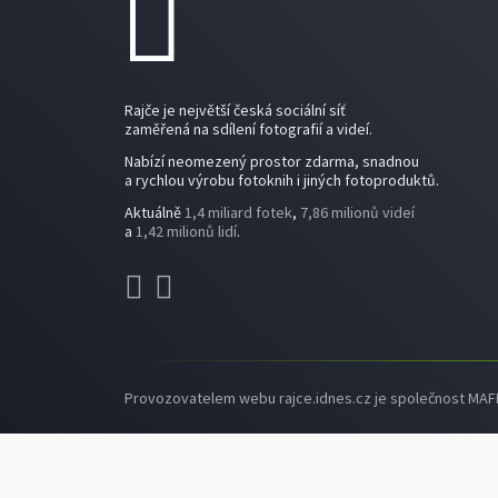
Rajče je největší česká sociální síť
zaměřená na sdílení fotografií a videí.
Nabízí neomezený prostor zdarma, snadnou
a rychlou výrobu fotoknih i jiných fotoproduktů.
Aktuálně
1,4 miliard fotek
,
7,86 milionů videí
a
1,42 milionů lidí
.
Provozovatelem webu rajce.idnes.cz je společnost MAFRA,