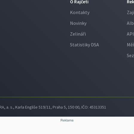
O Rajčeti
Re
Kontakty
Zaj
Novinky
Alb
Zelináři
API
Statistiky DSA
Měř
Sez
 a. s., Karla Engliše 519/11, Praha 5, 150 00, IČO: 45313351