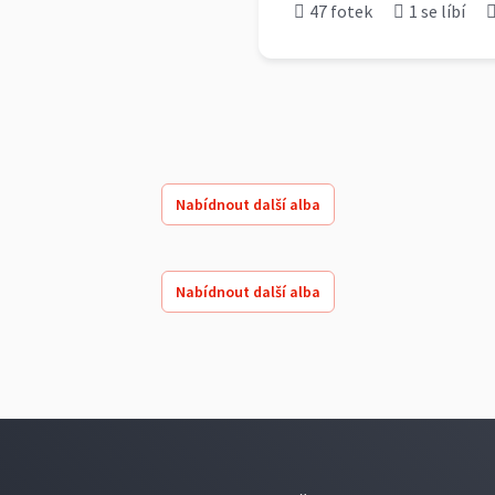
47 fotek
1 se líbí
Nabídnout další alba
Nabídnout další alba