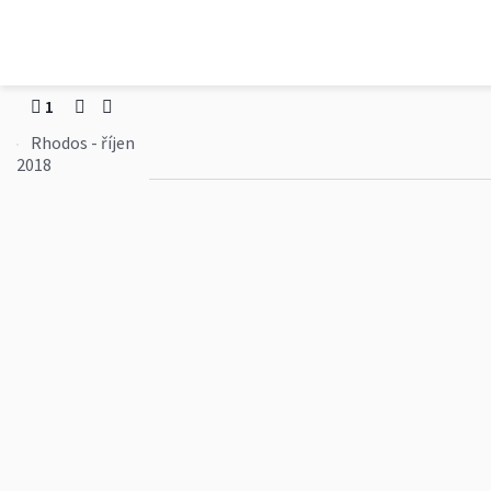
Eva Fořtová
Rhodos - říjen 2018
1
Rhodos - říjen
2018