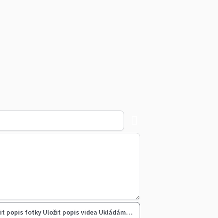
it popis fotky
Uložit popis videa
Ukládám…