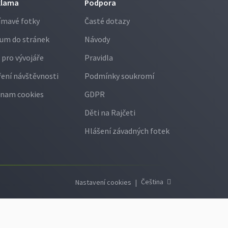
klama
Podpora
ímavé fotky
Časté dotazy
um do stránek
Návody
 pro vývojáře
Pravidla
ení návštěvnosti
Podmínky soukromí
nam cookies
GDPR
Děti na Rajčeti
Hlášení závadných fotek
Čeština
Nastavení cookies
|