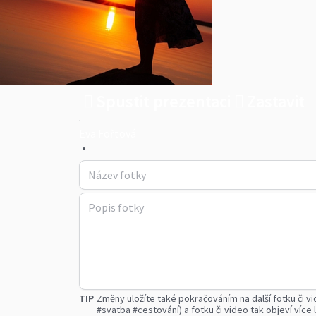
Spustit prezentaci
Zastavit
Eva Fořtová
•
TIP
Změny uložíte také pokračováním na další fotku či vi
#svatba #cestování) a fotku či video tak objeví více l