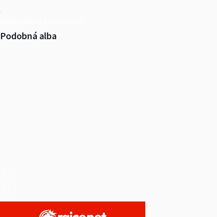
Další alba od Eva Fořtová
Podobná alba