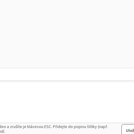
deo a zrušíte je klávesou ESC.
Přidejte do popisu štítky (např.
Ulož
idí.