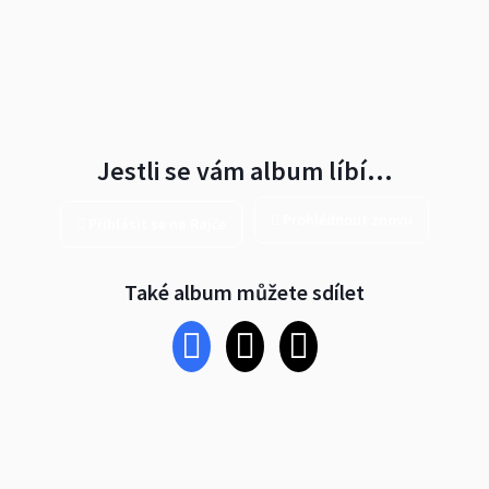
Jestli se vám album líbí…
Prohlédnout znovu
Přihlásit se na Rajče
Také album můžete sdílet