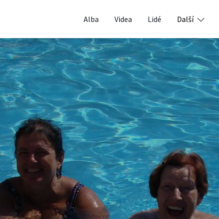
Alba
Videa
Lidé
Další