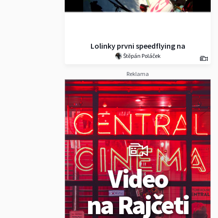
Lolinky prvni speedflying na
Štěpán Poláček
Werfenwengu 12.1.2020
Reklama