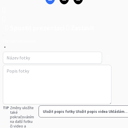
Spustit prezentaci
Zastavit
farnostlechovice
•
TIP
Změny uložíte
Uložit popis fotky
Uložit popis videa
Ukládám
také
pokračováním
na další fotku
či video a