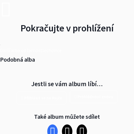
Pokračujte v prohlížení
Další alba od farnostlechovice
Podobná alba
Jestli se vám album líbí…
Prohlédnout znovu
Přihlásit se na Rajče
Také album můžete sdílet