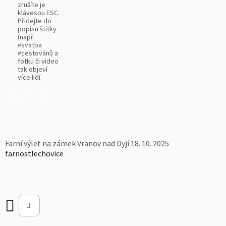
zrušíte je
klávesou ESC.
Přidejte do
popisu štítky
(např.
#svatba
#cestování) a
fotku či video
tak objeví
více lidí.
0
Farní výlet na zámek Vranov nad Dyjí 18. 10. 2025
farnostlechovice