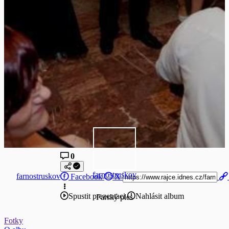
0
farnostruskov
farnostruskov
Facebook
X
Spustit prezentaci
Nahlásit album
Farský ples
Fotky