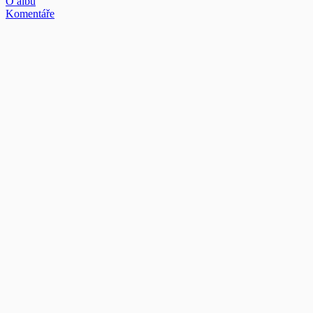
O albu
Komentáře