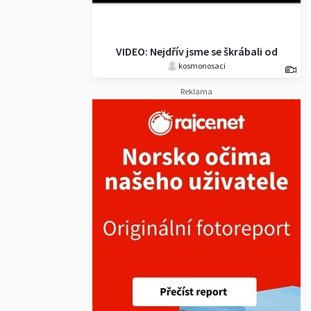
VIDEO: Nejdřív jsme se škrábali od
kosmonosaci
moře 1600 m vysoko a pak sjížděli
prudce dolů
Reklama