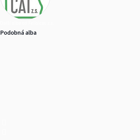
Další alba od Felisicat z.s.
Podobná alba