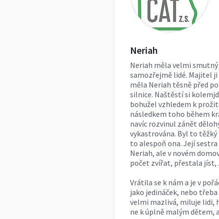
Neriah
Neriah měla velmi smutný
samozřejmě lidé. Majitel ji
měla Neriah těsně před por
silnice. Naštěstí si kolemjd
bohužel vzhledem k prožité
následkem toho během krát
navíc rozvinul zánět děloh
vykastrována. Byl to těžký b
to alespoň ona. Její sestra
Neriah, ale v novém domově
počet zvířat, přestala jíst,
Vrátila se k nám a je v poř
jako jedináček, nebo třeba
velmi mazlivá, miluje lidi, h
ne k úplně malým dětem, a