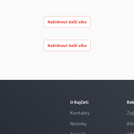
Nabídnout další alba
Nabídnout další alba
O Rajčeti
Re
Kontakty
Zaj
Novinky
Alb