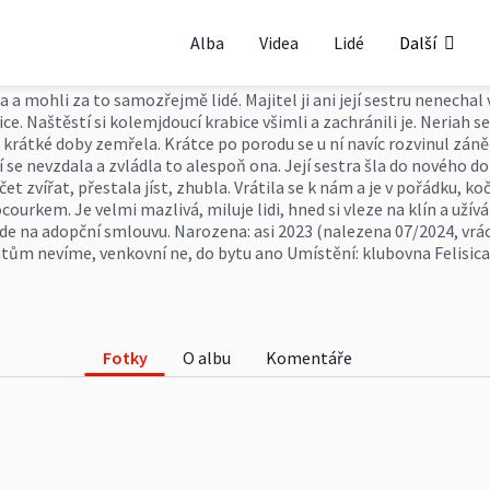
Alba
Videa
Lidé
Další
 mohli za to samozřejmě lidé. Majitel ji ani její sestru nenechal
ice. Naštěstí si kolemjdoucí krabice všimli a zachránili je. Neriah
krátké doby zemřela. Krátce po porodu se u ní navíc rozvinul záně
tí se nevzdala a zvládla to alespoň ona. Její sestra šla do nového d
et zvířat, přestala jíst, zhubla. Vrátila se k nám a je v pořádku, k
courkem. Je velmi mazlivá, miluje lidi, hned si vleze na klín a uží
e na adopční smlouvu. Narozena: asi 2023 (nalezena 07/2024, vrác
tům nevíme, venkovní ne, do bytu ano Umístění: klubovna Felisica
Fotky
O albu
Komentáře