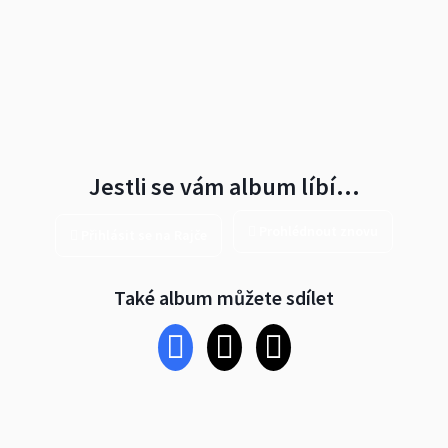
Jestli se vám album líbí…
Prohlédnout znovu
Přihlásit se na Rajče
Také album můžete sdílet