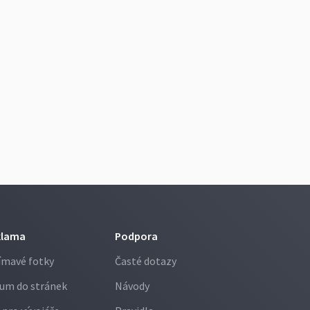
klama
Podpora
ímavé fotky
Časté dotazy
um do stránek
Návody