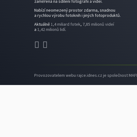
zaměřená na sdílení fotografií a videí.
Nabízí neomezený prostor zdarma, snadnou
a rychlou výrobu fotoknih i jiných fotoproduktů.
Aktuálně
1,4 miliard fotek
,
7,85 milionů videí
a
1,42 milionů lidí
.
Provozovatelem webu rajce.idnes.cz je společnost MAFRA,