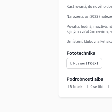
Kastrovaná, do nového do
Narozena: asi 2023 (naleze
Povaha: hodná, mazlivá, n
k jiným zvířatům nevíme, v
Umístění: klubovna Felisic
Fototechnika
Huawei STK-LX1
Podrobnosti alba
5 fotek
0 se líbí