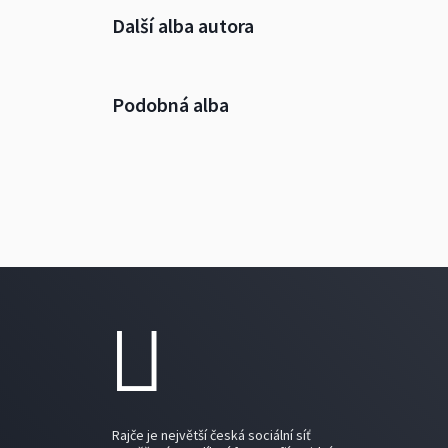
Další alba autora
Podobná alba
Rajče je největší česká sociální síť