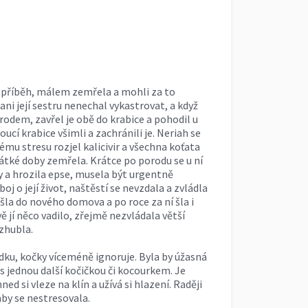
 příběh, málem zemřela a mohli za to
 ani její sestru nenechal vykastrovat, a když
odem, zavřel je obě do krabice a pohodil u
oucí krabice všimli a zachránili je. Neriah se
mu stresu rozjel kalicivir a všechna koťata
ké doby zemřela. Krátce po porodu se u ní
y a hrozila epse, musela být urgentně
oj o její život, naštěstí se nevzdala a zvládla
 šla do nového domova a po roce za ní šla i
 jí něco vadilo, zřejmě nezvládala větší
 zhubla.
ádku, kočky víceméně ignoruje. Byla by úžasná
 s jednou další kočičkou či kocourkem. Je
ned si vleze na klín a užívá si hlazení. Raději
by se nestresovala.