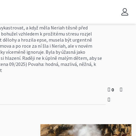
 vykastrovat, a když měla Neriah těsně před
 se bohužel vzhledem k prožitému stresu rozjel
t dělohy a hrozila epse, musela být urgentně
omova a po roce za ní šla i Neriah, ale v novém
očky víceméně ignoruje. Byla by úžasná jako
vá si hlazení. Raději ne k úplně malým dětem, aby se
ena 09/2025) Povaha: hodná, mazlivá, něžná, k
t
0