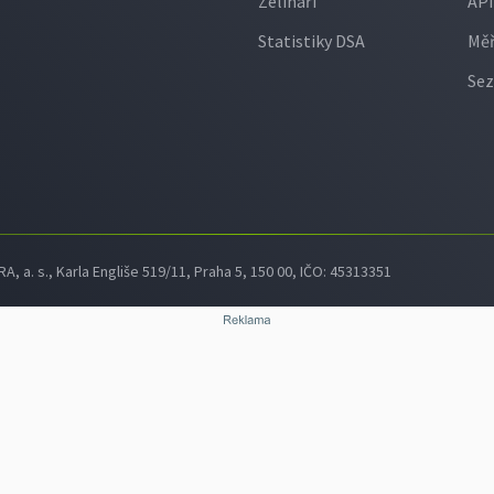
Zelináři
API
Statistiky DSA
Měř
Sez
 a. s., Karla Engliše 519/11, Praha 5, 150 00, IČO: 45313351