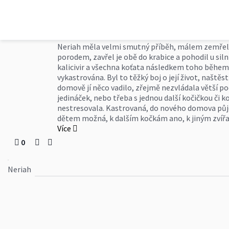
Felisicat z.s.
Neriah
Neriah měla velmi smutný příběh, málem zemřela a
porodem, zavřel je obě do krabice a pohodil u siln
kalicivir a všechna koťata následkem toho během 
vykastrována. Byl to těžký boj o její život, naštěs
domově jí něco vadilo, zřejmě nezvládala větší poč
jedináček, nebo třeba s jednou další kočičkou či ko
nestresovala. Kastrovaná, do nového domova půjd
dětem možná, k dalším kočkám ano, k jiným zvířa
Více
0
Neriah