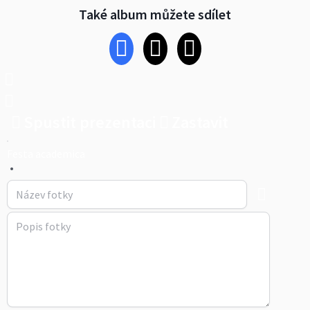
Také album můžete sdílet
Spustit prezentaci
Zastavit
Festa academica
•