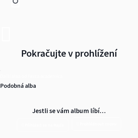
Pokračujte v prohlížení
Další alba od Festa academica
Podobná alba
Jestli se vám album líbí…
Prohlédnout znovu
Přihlásit se na Rajče