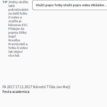
TIP
Změny uložíte
Uložit popis fotky
Uložit popis videa
Ukládám
také
pokračováním
na další fotku
či video a
zrušíte je
klávesou ESC.
Přidejte do
popisu štítky
(např.
#svatba
#cestování) a
fotku či video
tak objeví
více lidí.
0
FA 2017 17.11.2017 Národní Třída Jan Malý
Festa academica