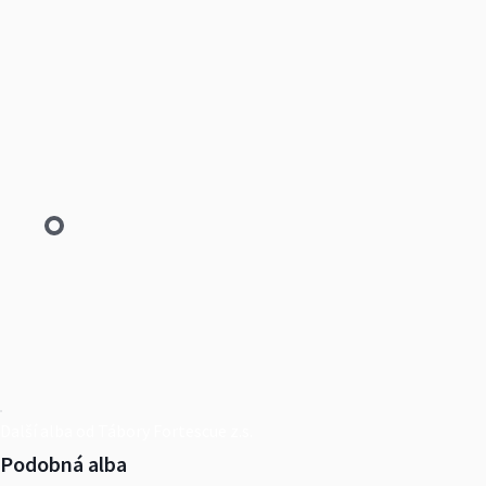
Další alba od Tábory Fortescue z.s.
Podobná alba