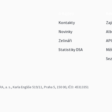
O Rajčeti
Re
Kontakty
Zaj
Novinky
Alb
Zelináři
API
Statistiky DSA
Měř
Sez
 a. s., Karla Engliše 519/11, Praha 5, 150 00, IČO: 45313351