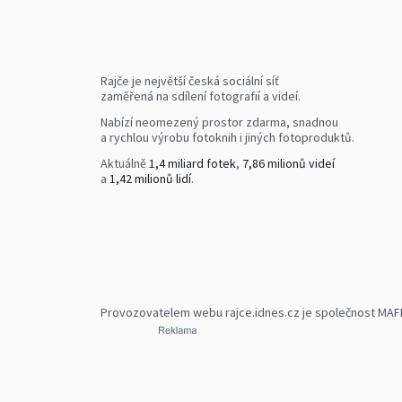
Rajče je největší česká sociální síť
zaměřená na sdílení fotografií a videí.
Nabízí neomezený prostor zdarma, snadnou
a rychlou výrobu fotoknih i jiných fotoproduktů.
Aktuálně
1,4 miliard fotek
,
7,86 milionů videí
a
1,42 milionů lidí
.
Provozovatelem webu rajce.idnes.cz je společnost MAFRA,