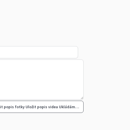
it popis fotky
Uložit popis videa
Ukládám…