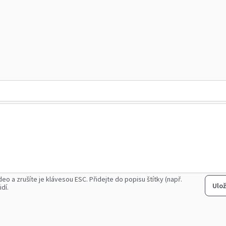
deo a zrušíte je klávesou ESC.
Přidejte do popisu štítky (např.
Ulož
idí.