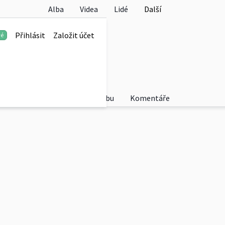
Alba
Videa
Lidé
Další
s 2022
Přihlásit
Založit účet
vé
 14.8.-20.8.2022
Fotky
O albu
Komentáře