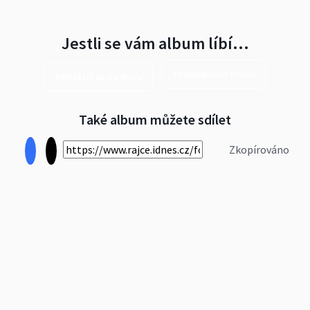
Jestli se vám album líbí…
Prohlédnout znovu
Přihlásit se na Rajče
Také album můžete sdílet
Zkopírováno