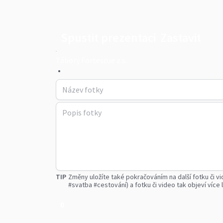
Spustit prezentaci
Zastavit
Tábory Fortescue z.s.
•
TIP
Změny uložíte také pokračováním na další fotku či vi
#svatba #cestování) a fotku či video tak objeví více l
0