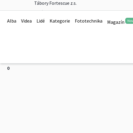
Tábory Fortescue z.s.
Tábor Stranger Thing
Alba
Videa
Lidé
Kategorie
Fototechnika
No
Magazín
Tábor Strangr Things na Přemilově (druhá sezóna)
Více
0
Tábor Stranger Things 2022
0