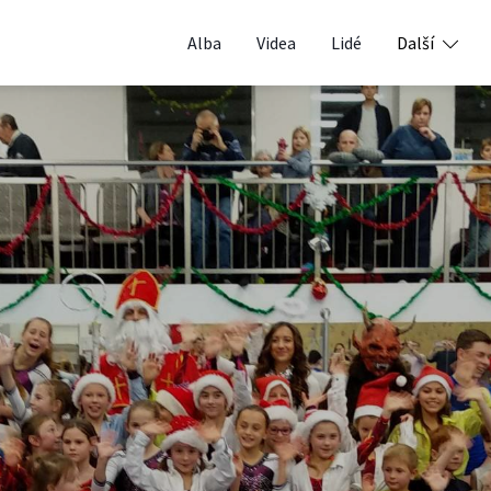
Alba
Videa
Lidé
Další