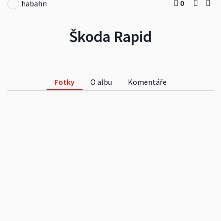
0
habahn
Škoda Rapid
Fotky
O albu
Komentáře