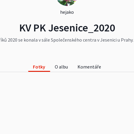
hejako
KV PK Jesenice_2020
íků 2020 se konala v sále Společenského centra v Jesenici u Prah
í Olga Dolejšová. Souběžně s výstavou probíhala i bonitace a sou
 uplynulé období.
Fotky
O albu
Komentáře