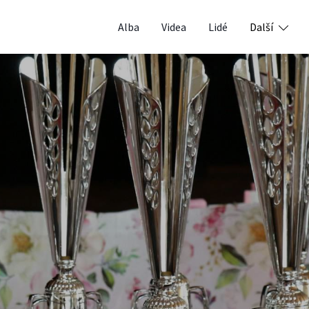
Alba
Videa
Lidé
Další