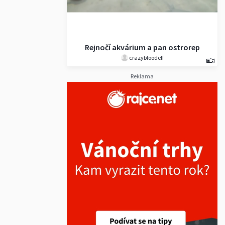
Rejnočí akvárium a pan ostrorep
crazybloodelf
americký
Reklama