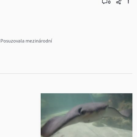
0
y. Posuzovala mezinárodní
částí dne bylo slavnostní