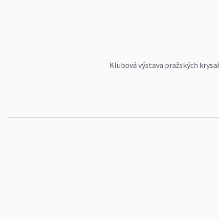
Klubová výstava pražských krysař
rozhodčí pro všechna plemena pan
vyhlášení klubových šampionů za