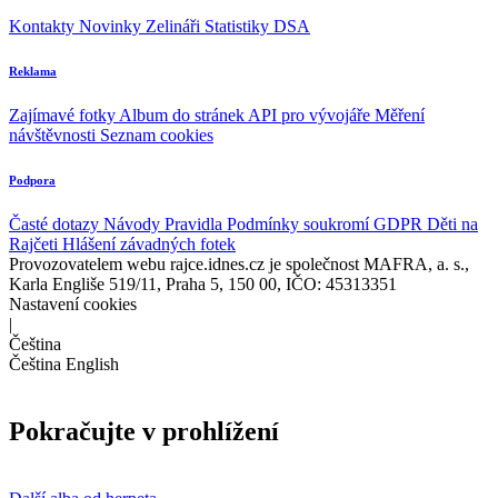
Kontakty
Novinky
Zelináři
Statistiky DSA
Reklama
Zajímavé fotky
Album do stránek
API pro vývojáře
Měření
návštěvnosti
Seznam cookies
Podpora
Časté dotazy
Návody
Pravidla
Podmínky soukromí
GDPR
Děti na
Rajčeti
Hlášení závadných fotek
Provozovatelem webu rajce.idnes.cz je společnost MAFRA, a. s.,
Karla Engliše 519/11, Praha 5, 150 00, IČO: 45313351
Nastavení cookies
|
Čeština
Čeština
English
Pokračujte v prohlížení