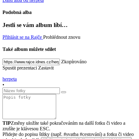
Další alba od herpeta
Podobná alba
Jestli se vám album líbí…
Přihlásit se na Rajče
Prohlédnout znovu
Také album můžete sdílet
Zkopírováno
Spustit prezentaci
Zastavit
herpeta
•
TIP
Změny uložíte také pokračováním na další fotku či video a
zrušíte je klávesou ESC.
Přidejte do popisu štítky (např. #svatba #cestování) a fotku či video