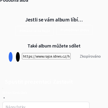
Jestli se vám album líbí…
Prohlédnout znovu
Přihlásit se na Rajče
Také album můžete sdílet
Zkopírováno
Spustit prezentaci
Zastavit
Milan Nedvídek
•