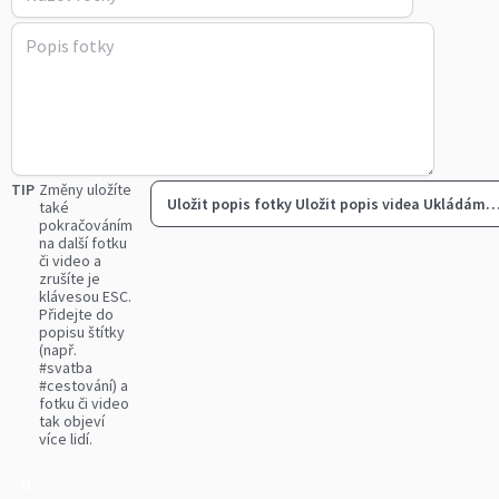
TIP
Změny uložíte
Uložit popis fotky
Uložit popis videa
Ukládám
také
pokračováním
na další fotku
či video a
zrušíte je
klávesou ESC.
Přidejte do
popisu štítky
(např.
#svatba
#cestování) a
fotku či video
tak objeví
více lidí.
0