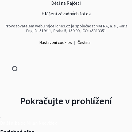
Děti na Rajčeti
Hlášení závadných fotek
Provozovatelem webu rajce.idnes.cz je společnost MAFRA, a. s., Karla
Engliše 519/11, Praha 5, 150 00, IČO: 45313351
Nastavení cookies
|
Čeština
Pokračujte v prohlížení
Další alba od Milan Nedvídek
Podobná alba