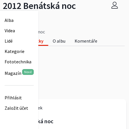
2012 Benátská noc
Milan Nedvídek
Alba
0
Videa
2012 Benátská noc
Fotky
O albu
Komentáře
Lidé
0
Kategorie
Fototechnika
Nové
Magazín
Přihlásit
Milan Nedvídek
Založit účet
2012 Benátská noc