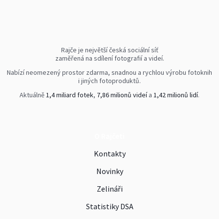
Rajče je největší česká sociální síť
zaměřená na sdílení fotografií a videí.
Nabízí neomezený prostor zdarma, snadnou a rychlou výrobu fotoknih
i jiných fotoproduktů.
Aktuálně
1,4 miliard fotek
,
7,86 milionů videí
a
1,42 milionů lidí
.
O Rajčeti
Kontakty
Novinky
Zelináři
Statistiky DSA