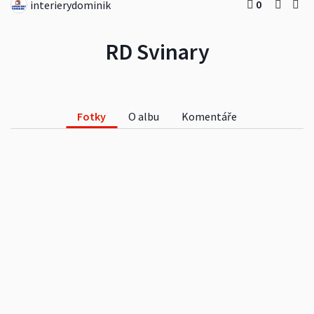
0
interierydominik
RD Svinary
Fotky
O albu
Komentáře