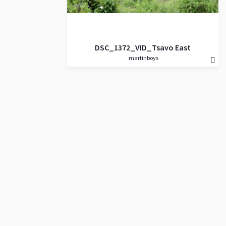
DSC_1372_VID_Tsavo East
martinboys
NP_slon africky