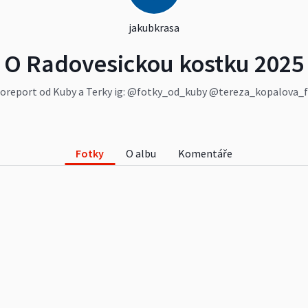
jakubkrasa
O Radovesickou kostku 2025
oreport od Kuby a Terky ig: @fotky_od_kuby @tereza_kopalova_
Fotky
O albu
Komentáře