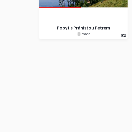
Pobyt s Pránistou Petrem
mont
Tichým