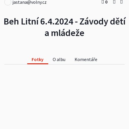
0
jastana@volny.cz
Beh Litní 6.4.2024 - Závody dětí
a mládeže
Fotky
O albu
Komentáře