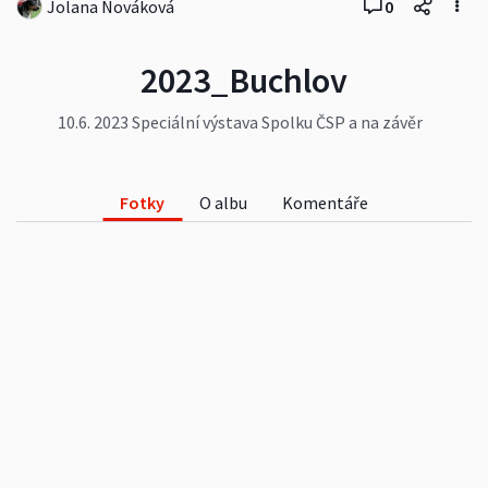
Jolana Nováková
0
2023_Buchlov
10.6. 2023 Speciální výstava Spolku ČSP a na závěr
trochu sourozenecké lásky z Akátového hájku a
osvobozený dort.
#zvířata
#psi
#strakaci
#csp
#strakáči
#spolekstrakacu
#spolekcsp
Fotky
O albu
Komentáře
#vystavapsu