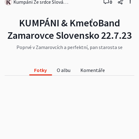
Kumpáni Ze srdce Slovácka
0
KUMPÁNI & KmeťoBand
Zamarovce Slovensko 22.7.23
Poprvé v Zamarovcích a perfektní, pan starosta se
o nás staral jako o vlastní a byla veliká zábava až
do půl třetí do rána. Na začátku KMEŤOBAND
prfektně rozjel osazenstvo a pak to vše doladili
Fotky
O albu
Komentáře
Kumpáni. Zamarovce Děkujeme <3
#kultura
#zábava
#oslavy
#lidé
#umělecké
#uzasnaakce
#kumpanitorozjeli
#kumpanirockpop
#události
#ostatní
#kumpanizesrdceslovacka
#Slovensko
#Zamarovce