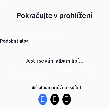
Pokračujte v prohlížení
Další alba od Kumpáni Ze srdce Slovácka
Podobná alba
Jestli se vám album líbí…
Prohlédnout znovu
Přihlásit se na Rajče
Také album můžete sdílet