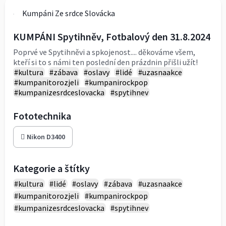
Kumpáni Ze srdce Slovácka
KUMPÁNI Spytihněv, Fotbalový den 31.8.2024
Poprvé ve Spytihněvi a spkojenost.... děkováme všem,
kteří si to s námi ten poslední den prázdnin přišli užít!
#kultura
#zábava
#oslavy
#lidé
#uzasnaakce
#kumpanitorozjeli
#kumpanirockpop
#kumpanizesrdceslovacka
#spytihnev
Fototechnika
Nikon D3400
Kategorie a štítky
#kultura
#lidé
#oslavy
#zábava
#uzasnaakce
#kumpanitorozjeli
#kumpanirockpop
#kumpanizesrdceslovacka
#spytihnev