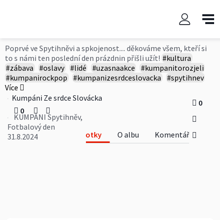
KUMPÁNI Spytihněv, Fotbalový
den 31.8.2024
Poprvé ve Spytihněvi a spkojenost.... děkováme všem, kteří si
to s námi ten poslední den prázdnin přišli užít!
#kultura
#zábava
#oslavy
#lidé
#uzasnaakce
#kumpanitorozjeli
#kumpanirockpop
#kumpanizesrdceslovacka
#spytihnev
Více
Kumpáni Ze srdce Slovácka
0
0
KUMPÁNI Spytihněv,
Fotbalový den
Fotky
O albu
Komentáře
31.8.2024