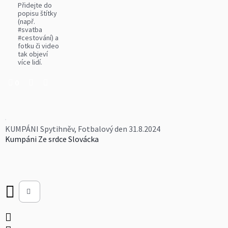
Přidejte do
popisu štítky
(např.
#svatba
#cestování) a
fotku či video
tak objeví
více lidí.
0
KUMPÁNI Spytihněv, Fotbalový den 31.8.2024
Kumpáni Ze srdce Slovácka