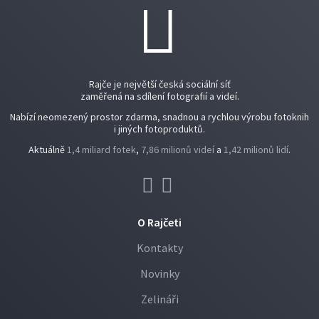
Rajče je největší česká sociální síť
zaměřená na sdílení fotografií a videí.
Nabízí neomezený prostor zdarma, snadnou a rychlou výrobu fotoknih
i jiných fotoproduktů.
Aktuálně
1,4 miliard fotek
,
7,86 milionů videí
a
1,42 milionů lidí
.
O Rajčeti
Kontakty
Novinky
Zelináři