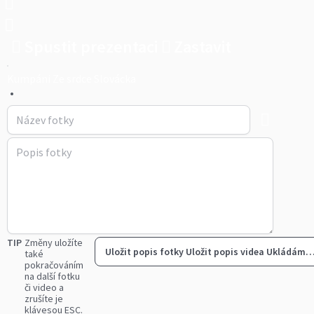
Spustit prezentaci
Zastavit
Kumpáni Ze srdce Slovácka
•
TIP
Změny uložíte
Uložit popis fotky
Uložit popis videa
Ukládám
také
pokračováním
na další fotku
či video a
zrušíte je
klávesou ESC.